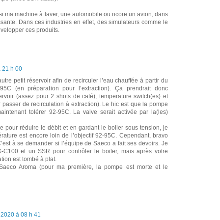
ssi ma machine à laver, une automobile ou ncore un avion, dans
ssante. Dans ces industries en effet, des simulateurs comme le
velopper ces produits.
 21 h 00
tre petit réservoir afin de recirculer l’eau chauffée à partir du
-95C (en préparation pour l’extraction). Ça prendrait donc
ervoir (assez pour 2 shots de café), temperature switch(es) et
r passer de recirculation à extraction). Le hic est que la pompe
maintenant tolérer 92-95C. La valve serait activée par la(les)
our réduire le débit et en gardant le boiler sous tension, je
rature est encore loin de l’objectif 92-95C. Cependant, bravo
é. C’est à se demander si l’équipe de Saeco a fait ses devoirs. Je
C100 et un SSR pour contrôler le boiler, mais après votre
tion est tombé à plat.
Saeco Aroma (pour ma première, la pompe est morte et le
2020 à 08 h 41