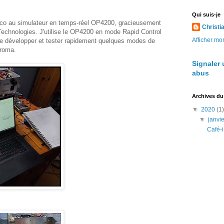
Qui suis-je
aeco au simulateur en temps-réel OP4200, gracieusement
Christi
echnologies. J'utilise le OP4200 en mode Rapid Control
Afficher mon
de développer et tester rapidement quelques modes de
Aroma.
Signaler 
abus
Archives du
▼
2020
(1)
▼
janvi
Café-i