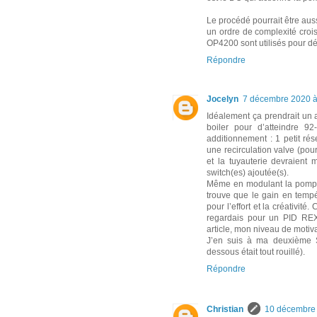
Le procédé pourrait être au
un ordre de complexité croi
OP4200 sont utilisés pour dé
Répondre
Jocelyn
7 décembre 2020 à
Idéalement ça prendrait un au
boiler pour d’atteindre 92
additionnement : 1 petit rés
une recirculation valve (pou
et la tuyauterie devraient 
switch(es) ajoutée(s).
Même en modulant la pompe p
trouve que le gain en tempé
pour l’effort et la créativit
regardais pour un PID REX-
article, mon niveau de motiva
J’en suis à ma deuxième 
dessous était tout rouillé).
Répondre
Christian
10 décembre 