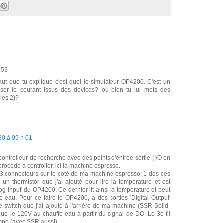
 53
faut que tu explique c'est quoi le simulateur OP4200. C'est un
sser le courant issus des devices? ou bien tu lui mets des
 les 2)?
20 à 09 h 01
controlleur de recherche avec des points d'entrée-sortie (I/O en
rocédé à controller, ici la machine espresso.
 3 connecteurs sur le coté de ma machine espresso: 1 des ces
un thermistor que j'ai ajouté pour lire la température et est
g Input' du OP4200. Ce dernier lit ainsi la température et peut
e-eau. Pour ce faire le OP4200, a des sorties 'Digital Output'
 switch que j'ai ajouté à l'arrière de ma machine (SSR Solid-
ue le 120V au chauffe-eau à partir du signal de DO. Le 3e fil
ompe (avec SSR aussi).