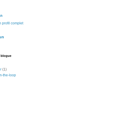
an
 profil complet
un
 blogue
er
(1)
n-the-loop