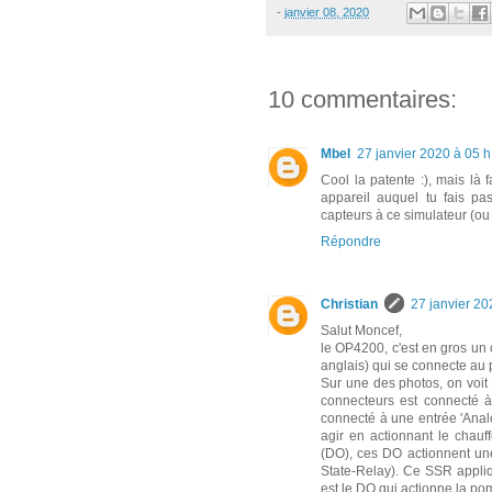
-
janvier 08, 2020
10 commentaires:
Mbel
27 janvier 2020 à 05 h
Cool la patente :), mais là 
appareil auquel tu fais pa
capteurs à ce simulateur (ou
Répondre
Christian
27 janvier 20
Salut Moncef,
le OP4200, c'est en gros un 
anglais) qui se connecte au p
Sur une des photos, on voit
connecteurs est connecté à 
connecté à une entrée 'Analo
agir en actionnant le chauff
(DO), ces DO actionnent une
State-Relay). Ce SSR appliq
est le DO qui actionne la p